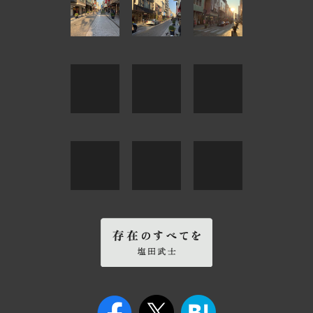
羊蹄山・ふきだし公園
港の見える丘公園
野田弘志氏アトリエ
シンボルタワー
高島・海津
洞爺湖・小樽
黒崎・門司