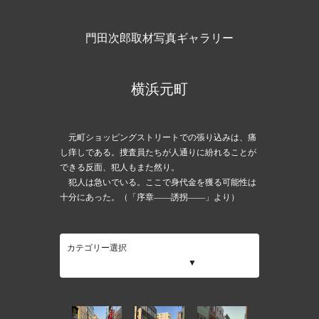
門田次郎取材写真ギャラリー
横浜元町
元町ショッピングストリートでの張り込みは、痛
し痒しである。捜査員たちが人通りに紛れることが
できる反面、犯人もまた然り。
犯人は急いでいる。ここで身代金を獲る可能性は
十分にあった。（「序章――誘拐――」より）
カテゴリー選択
伊達紋別・有珠山ＳＡ