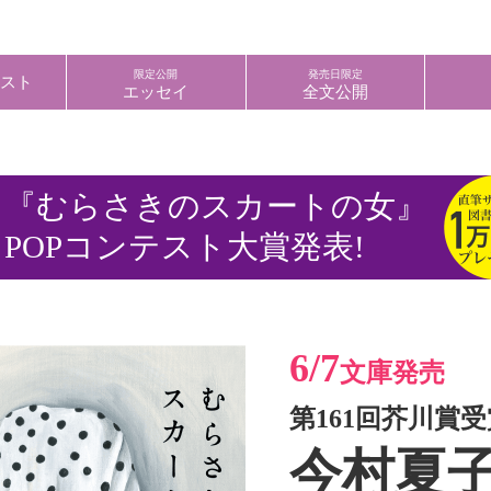
限定公開
発売日限定
テスト
エッセイ
全文公開
『むらさきのスカートの女』
POPコンテスト大賞発表!
6/7
文庫発売
第161回芥川賞
今村夏