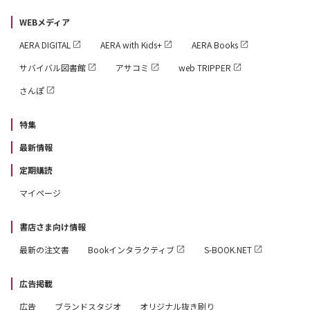
WEBメディア
AERA DIGITAL
AERA with Kids+
AERA Books
サバイバル図書館
アサコミ
web TRIPPER
さんぽ
特集
最新情報
定期購読
マイページ
書店さま向け情報
最新の注文書
Bookインタラクティブ
S-BOOK.NET
広告掲載
広告
ブランドスタジオ
オリジナル抜き刷り