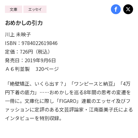
文庫
エッセイ
おめかしの引力
川上 未映子
ISBN：9784022619846
定価：726円（税込）
発売日：2019年9月6日
Ａ６判並製 320ページ
「絶壁矯正、いくら出す？」「ワンピースと納豆」「4万
円下着の底力」……おめかしを巡る8年間の思考の変遷を
一冊に。文庫化に際し「FIGARO」連載のエッセイ及びフ
ァッションに定評のある文芸評論家・江南亜美子氏による
インタビューを特別収録。