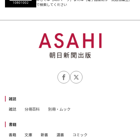
で検索してください
雑誌
雑誌
分冊百科
別冊・ムック
書籍
書籍
文庫
新書
選書
コミック