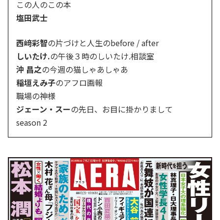
この人のこの本
塩田武士
西﨑彩智
の片づけと人生のbefore / after
しいたけ.
の午後３時のしいたけ.相談室
沖 昌之
の今週の猫しゃあしゃあ
稲垣えみ子
のアフロ画報
職場の神様
ジェーン・スー
の先日、お目に掛かりまして
season 2