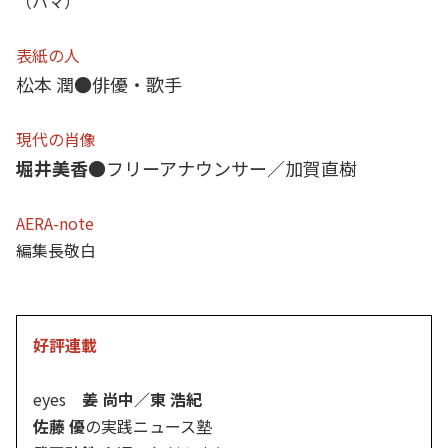
（ハマ）
表紙の人
松本 潤●俳優・歌手
現代の肖像
堀井美香●
フリーアナウンサー／加賀直樹
AERA-note
編集長敬白
好評連載
eyes
姜 尚中／東 浩紀
佐藤 優
の実践ニュース塾