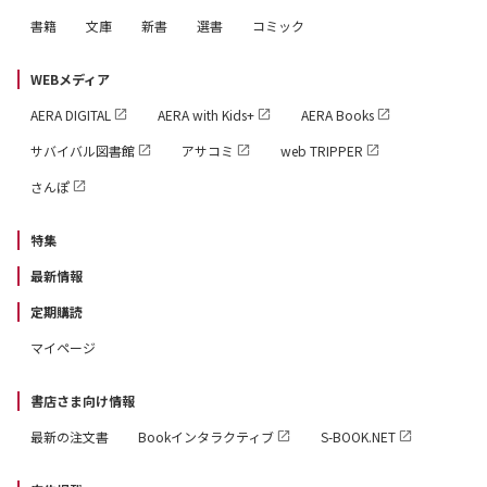
書籍
文庫
新書
選書
コミック
WEBメディア
AERA DIGITAL
AERA with Kids+
AERA Books
サバイバル図書館
アサコミ
web TRIPPER
さんぽ
特集
最新情報
定期購読
マイページ
書店さま向け情報
最新の注文書
Bookインタラクティブ
S-BOOK.NET