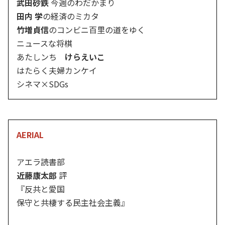
武田砂鉄
今週のわだかまり
田内 学
の経済のミカタ
竹増貞信
のコンビニ百里の道をゆく
ニュースな将棋
あたしンち
けらえいこ
はたらく夫婦カンケイ
シネマ×SDGs
AERIAL
アエラ読書部
近藤康太郎
評
『反共と愛国
保守と共棲する民主社会主義』