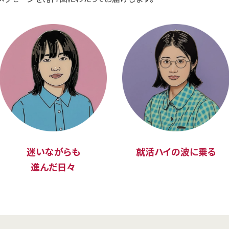
迷いながらも
就活ハイの波に乗る
進んだ日々