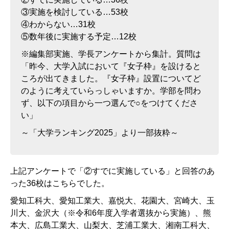
③実施を検討している…53校
④わからない…31校
⑤数年後に実施する予定…12校
※編集部実施、学長アンケートから集計。質問は
「昨今、大学入試において『女子枠』を設けると
ころが出てきました。『女子枠』設置についてど
のように考えていらっしゃいますか。学部を問わ
ず、以下の項目から一つ選んで○をつけてくださ
い」
～「大学ランキング2025」より一部抜粋～
上記アンケートで「②すでに実施している」と回答のあ
った36校はこちらでした。
愛知工科大、愛知工業大、嘉悦大、花園大、宮崎大、玉
川大、金沢大（※令和6年度入学者選抜から実施）、熊
本大、広島工業大、山梨大、芝浦工業大、湘南工科大、