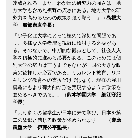
達成される。また、わが国の研究力の強さは、地
方大学も含めた裾野の広さにある。地方大学の研
究力を高めるための政策を強く願う。」（
島根大
学 服部泰直学長
）
「少子化は大学にとって極めて深刻な問題であ
り、多様な入学者層を視野に検討する必要があ
る。そのなかで、中期的な観点として、社会人入
学を積極的に進める必要がある。このためには個
別大学の努力は言うまでもないが、国の大きな政
策の後押しが必要である。リカレント教育、リス
キリング教育への支援だけではなく、現在の雇用
構造にもより弾力的な形を実現するように政策を
進めるべきである。」（
熊本学園大学 細江守紀
学長
）
「より多くの留学生が日本に来て学び、日本を第
二の故郷と感じる政策が求められます。」（
慶應
義塾大学 伊藤公平塾長
）
～「大学ランキング2025」より一部抜粋～