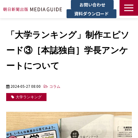
お問い合わせ
資料ダウンロード
TOP
「大学ランキング」制作エピソ
広告
受託制作
ード③［本誌独自］学長アンケ
データ使用
ートについて
導入事例
ブログ
2024-05-27 08:00
コラム
大学ランキング