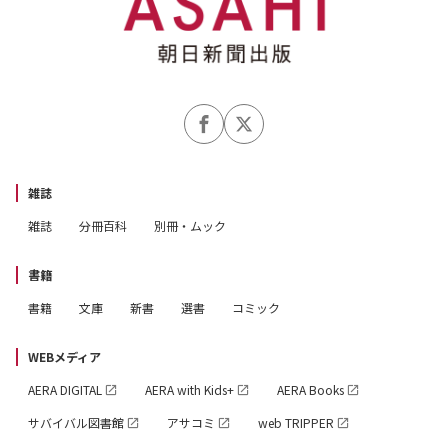
雑誌
雑誌
分冊百科
別冊・ムック
書籍
書籍
文庫
新書
選書
コミック
WEBメディア
AERA DIGITAL
AERA with Kids+
AERA Books
サバイバル図書館
アサコミ
web TRIPPER