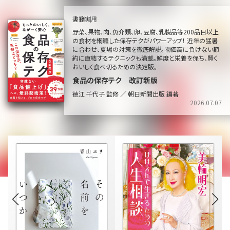
書籍
実用
野菜、果物、肉、魚介類、卵、豆腐、乳製品等200品目以上
の食材を網羅した保存テクがパワーアップ！ 近年の猛暑
に合わせ、夏場の対策を徹底解説。物価高に負けない節
約に直結するテクニックも満載。鮮度と栄養を保ち、賢く
おいしく食べ切るための決定版。
食品の保存テク 改訂新版
徳江 千代子 監修 ／ 朝日新聞出版 編著
2026.07.07