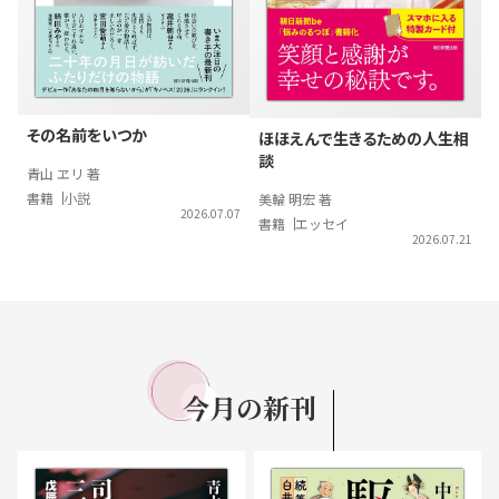
その名前をいつか
ほほえんで生きるための人生相
談
青山 ヱリ 著
書籍
小説
美輪 明宏 著
2026.07.07
書籍
エッセイ
2026.07.21
今月の
新刊