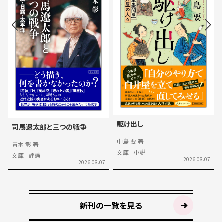
駆け出し
司馬遼太郎と三つの戦争
中島 要 著
青木 彰 著
文庫
小説
文庫
評論
2026.08.07
2026.08.07
新刊の一覧を見る