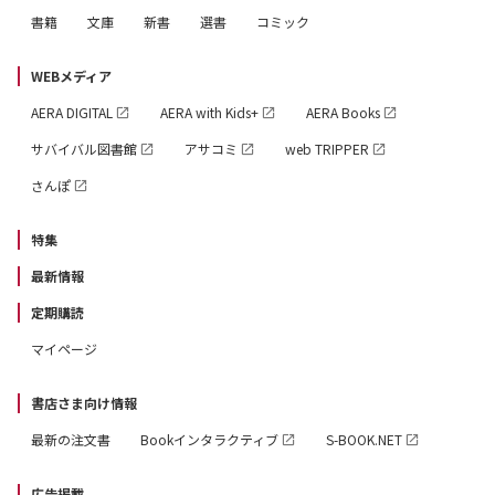
書籍
文庫
新書
選書
コミック
WEBメディア
AERA DIGITAL
AERA with Kids+
AERA Books
サバイバル図書館
アサコミ
web TRIPPER
さんぽ
特集
最新情報
定期購読
マイページ
書店さま向け情報
最新の注文書
Bookインタラクティブ
S-BOOK.NET
広告掲載