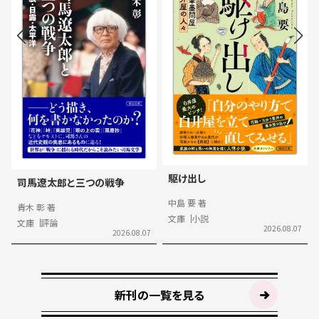
駆け出し
司馬遼太郎と三つの戦争
中島 要 著
青木 彰 著
文庫
小説
文庫
評論
2026.08.07
2026.08.07
新刊の一覧を見る