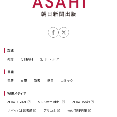
雑誌
雑誌
分冊百科
別冊・ムック
書籍
書籍
文庫
新書
選書
コミック
WEBメディア
AERA DIGITAL
AERA with Kids+
AERA Books
サバイバル図書館
アサコミ
web TRIPPER