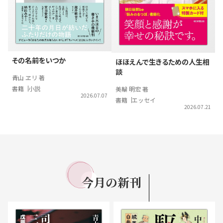
その名前をいつか
ほほえんで生きるための人生相
談
青山 ヱリ 著
書籍
小説
美輪 明宏 著
2026.07.07
書籍
エッセイ
2026.07.21
今月の
新刊