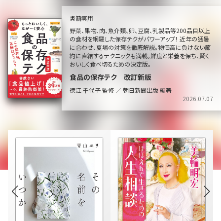
書籍
実用
野菜、果物、肉、魚介類、卵、豆腐、乳製品等200品目以上
の食材を網羅した保存テクがパワーアップ！ 近年の猛暑
に合わせ、夏場の対策を徹底解説。物価高に負けない節
約に直結するテクニックも満載。鮮度と栄養を保ち、賢く
おいしく食べ切るための決定版。
食品の保存テク 改訂新版
徳江 千代子 監修 ／ 朝日新聞出版 編著
2026.07.07