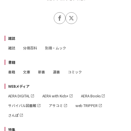
雑誌
雑誌
分冊百科
別冊・ムック
書籍
書籍
文庫
新書
選書
コミック
WEBメディア
AERA DIGITAL
AERA with Kids+
AERA Books
サバイバル図書館
アサコミ
web TRIPPER
さんぽ
特集