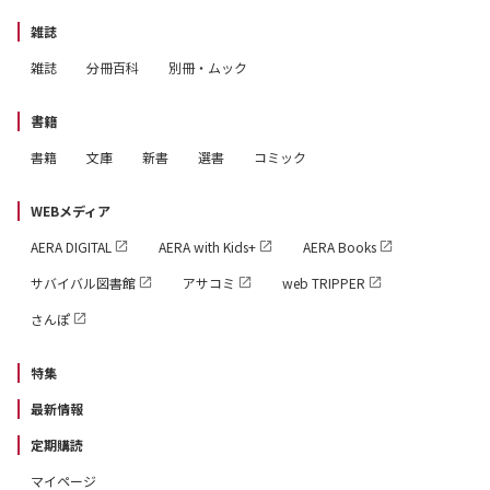
雑誌
雑誌
分冊百科
別冊・ムック
書籍
書籍
文庫
新書
選書
コミック
WEBメディア
AERA DIGITAL
AERA with Kids+
AERA Books
サバイバル図書館
アサコミ
web TRIPPER
さんぽ
特集
最新情報
定期購読
マイページ