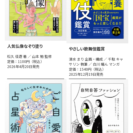
人気仏像なぞり塗り
やさしい歌舞伎鑑賞
松久 佳遊 著 ／ 山本 勉 監修
清水 まり 企画・構成 ／ 千駄 キャ
定価：1100円（税込）
サリン 執筆 ／ 白川 蟻ん マンガ
2026年4月20日発売
定価：1540円（税込）
2025年12月19日発売