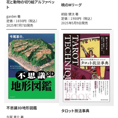
花と動物の切り絵アルファベッ
暁のMリーグ
ト
前田 健汰 著
garden 著
定価：1980円（税込）
定価：1650円（税込）
2025年5月9日発売
2025年7月7日発売
不思議3D地形図鑑
タロット技法事典
今尾 恵介 著