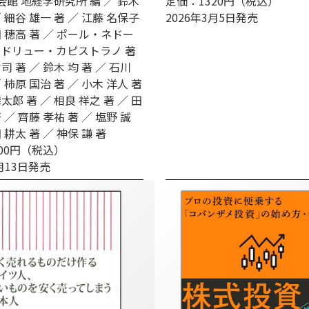
館 地経学研究所 編 ／ 鈴木
定価：1320円（税込）
／ 細谷 雄一 著 ／ 江藤 名保子
2026年3月5日発売
田 穂高 著 ／ ポール・ネドー
アンドリュー・カピストラノ 著
司 著 ／ 鈴木 均 著 ／ 石川
 柿原 国治 著 ／ 小木 洋人 著
太郎 著 ／ 相良 祥之 著 ／ 田
 ／ 齊藤 孝祐 著 ／ 塩野 誠
 耕太 著 ／ 神保 謙 著
00円（税込）
3月13日発売