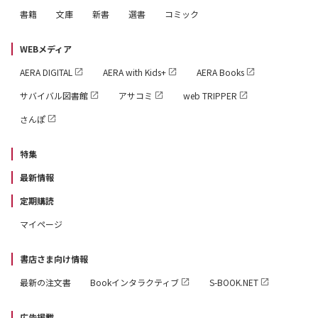
書籍
文庫
新書
選書
コミック
WEBメディア
AERA DIGITAL
AERA with Kids+
AERA Books
サバイバル図書館
アサコミ
web TRIPPER
さんぽ
特集
最新情報
定期購読
マイページ
書店さま向け情報
最新の注文書
Bookインタラクティブ
S-BOOK.NET
広告掲載