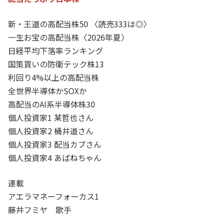
新・王道の高配当株50 〈読売333は◎〉
一生お宝の高配当株〈2026年夏〉
日経平均下落率ランキング
国策買いの防衛テック株13
利回り4%以上の高配当株
全世界半導体かSOXか
高配当のAI系半導体株30
個人投資家1 某哲也さん
個人投資家2 桶井道さん
個人投資家3 配当カブさん
個人投資家4 あばねちゃん
連載
アエラマネーフォーカス1
藤井フミヤ 歌手