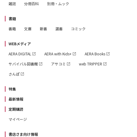
雑誌
分冊百科
別冊・ムック
書籍
書籍
文庫
新書
選書
コミック
WEBメディア
AERA DIGITAL
AERA with Kids+
AERA Books
サバイバル図書館
アサコミ
web TRIPPER
さんぽ
特集
最新情報
定期購読
マイページ
書店さま向け情報