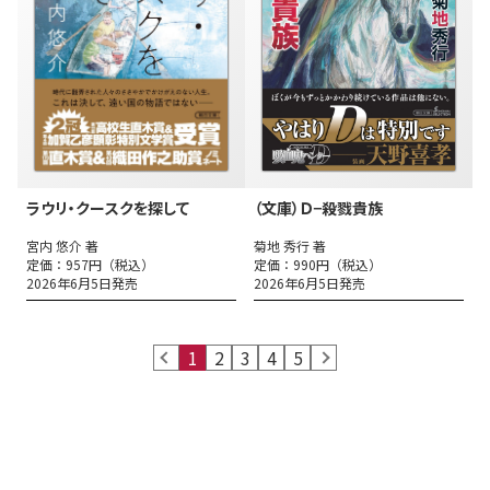
ラウリ・クースクを探して
（文庫）Ｄ−殺戮貴族
宮内 悠介 著
菊地 秀行 著
定価：957円（税込）
定価：990円（税込）
2026年6月5日発売
2026年6月5日発売
prev
1
2
3
4
5
next