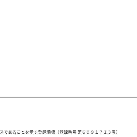
町）
をかけネットで日記を書きだした日、芸人を辞め
ようやく自分への褒美に香水を買えたときのこ
に綴っていた、独特でどこか可笑しみもある2021
ついに文庫化。《解説・つる（太陽の小町）》
。ピン芸人。2025年『黙って喋って』で第31回島
スであることを示す登録商標（登録番号 第６０９１７１３号）