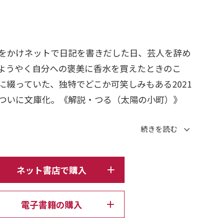
日
ジ
をかけネットで日記を書きだした日、芸人を辞め
ようやく自分への褒美に香水を買えたときのこ
に綴っていた、独特でどこか可笑しみもある2021
ついに文庫化。《解説・つる（太陽の小町）》
私はとんでもなく金がなかった。
しかなかった。
ネット書店で購入
ヒコロヒーのエッセイ集、ついに文庫化！
電子書籍の購入
日々の「きれはし」――。★