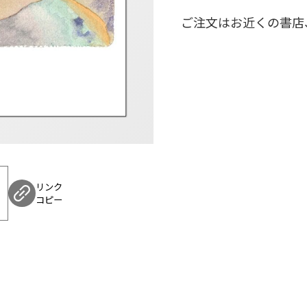
ご注文はお近くの書店
小銭になるかもと望み
コリドー街を8往復し
芸人を辞めた彼女たち
ようやく自分への褒美
どこか可笑しくて、なぜ
下積みの日々に綴られ
リンク
コピー
【目次】
文庫版によせて
はじめに
まる子
宇宙