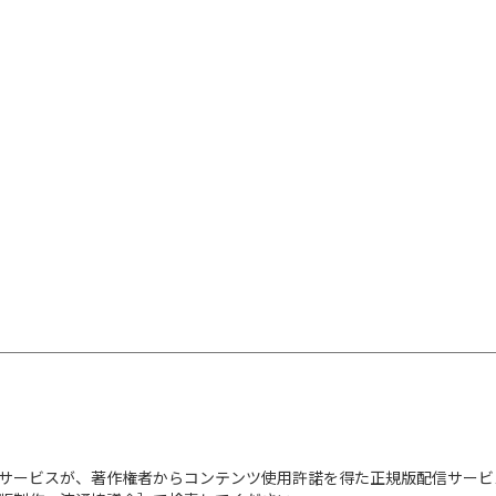
おわりに
文庫版あとがき
解説・つる（太陽の小
【内容紹介】
小銭になるかもと望み
た彼女たちについて、
と……。下積みの日々
年刊行のエッセイ集、
【著者プロフィール】
ヒコロヒー
1989年愛媛県生まれ
清恋愛文学賞を受賞。
サービスが、著作権者からコンテンツ使用許諾を得た正規版配信サービ