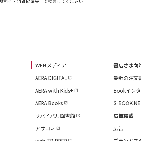
出版制作・流通協議会］で検索してください
【装幀】albireo Inc.
【カバー装画】qp
WEBメディア
書店さま向
AERA DIGITAL
最新の注文
AERA with Kids+
Bookイン
AERA Books
S-BOOK.NE
サバイバル図書館
広告掲載
アサコミ
広告
web TRIPPER
ブランドス