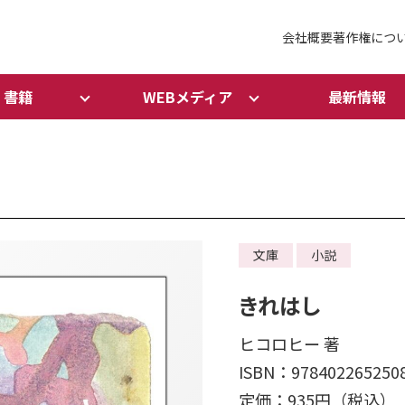
会社概要
著作権につ
書籍
WEBメディア
最新情報
文庫
小説
きれはし
ヒコロヒー 著
ISBN：978402265250
定価：935円（税込）