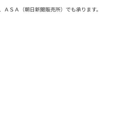
、ＡＳＡ（朝日新聞販売所）でも承ります。
をかけネットで日記を書きだした日。
たこと、
について、
に香水を買えたときのこと……。
か優しくて、ときどき切ない――。
た、独特でどこか可笑しみもあるエッセイ集！