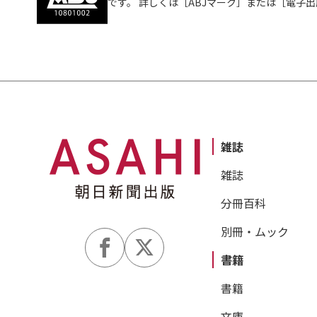
です。 詳しくは［ABJマーク］または［電子
雑誌
雑誌
分冊百科
別冊・ムック
書籍
書籍
文庫