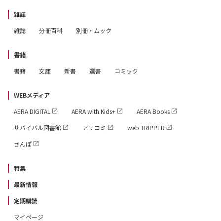
雑誌
雑誌
分冊百科
別冊・ムック
書籍
書籍
文庫
新書
選書
コミック
WEBメディア
AERA DIGITAL
AERA with Kids+
AERA Books
サバイバル図書館
アサコミ
web TRIPPER
さんぽ
特集
最新情報
定期購読
マイページ