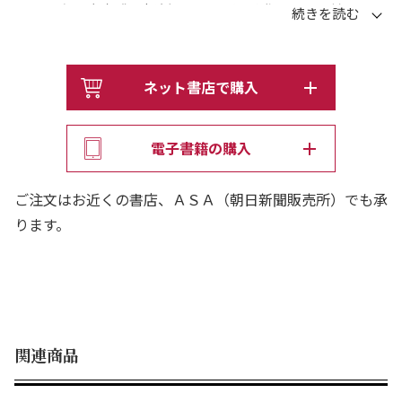
お金と自己肯定感の好循環をつくれば誰でもお金持ちにな
れる！
自分のいまの状態を知ることができる、お金持ちチェック
診断とお金使途チャートも収録！
ネット書店で購入
電子書籍の購入
ご注文はお近くの書店、ＡＳＡ（朝日新聞販売所）でも承
ります。
関連商品