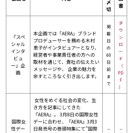
〆
書
切
ダ
掲
ウ
本企画では「AERA」ブランド
載
『スペ
ン
プロデューサーを務める木村
日
シャル
ロ
恵子がインタビュアーとなり、
の
インタ
ー
経営者や事業責任者の方への
60
ビュ
ド
取材を通じて、貴社の伝えたい
日
ー』企
（
メッセージや、 企業の魅力を
前
画
PD
余すところなく引き出します。
ま
F
で
）
女性をめぐる社会の変化、生
き方を記事にしてきた
『AERA』。 3月8日の国際女性
国際女
デーに合わせ、『AERA』3月3
性デー
日発売号の巻頭特集にて”国際
－
－