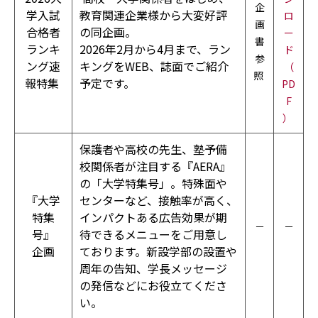
企
学入試
教育関連企業様から大変好評
ロ
画
合格者
の同企画。
ー
書
ランキ
2026年2月から4月まで、ラン
ド
参
ング速
キングをWEB、誌面でご紹介
（
照
報特集
予定です。
PD
F
）
保護者や高校の先生、塾予備
校関係者が注目する『AERA』
の「大学特集号」。特殊面や
『大学
センターなど、接触率が高く、
特集
インパクトある広告効果が期
－
－
号』
待できるメニューをご用意し
企画
ております。新設学部の設置や
周年の告知、学長メッセージ
の発信などにお役立てくださ
い。