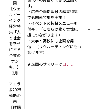
画
す。
【ウェ
・広告企画掲載号の編集特集
ルビー
でも関連特集を実施！
イング
・イベントの協賛メニューも
経営特
付帯！（こちらは働く女性応
－
－
集「人
援につながります）
と社会
・大学と高校にも企画を発
を幸せ
信！（リクルーティングにもつ
にする
なげます）
企業の
ホン
★企画のサマリーは
コチラ
キ」】
2月
アエラ
ボ2025
連動企
画
【睡眠