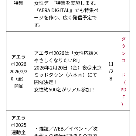
特集
女性デー”特集を実施します。
『AERA DIGITAL』でも特集ペ
ージを作り、広く発信予定で
す。
ダ
ウ
アエラボ2026は「女性応援×
ン
アエラ
やさしくなりたいPJ」
ロ
ボ2026
11
2026年2月20日（金）夜＠東京
ー
/2
2026/2/2
ミッドタウン（六本木）にて
ド
8
0（金）
開催決定！
（
開催
女性約500名がリアル参加！
PD
F
）
アエラ
ボ2025
・雑誌／WEB／イベント／次
連動企
世代への発信ができる企画で