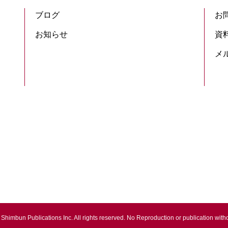
ブログ
お
お知らせ
資
メ
Shimbun Publications Inc. All rights reserved. No Reproduction or publication witho