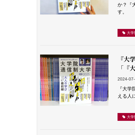
か？『
す。
大学
『大学
「『
2024-07
『大学
える人
大学