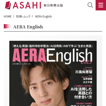
HOME
別冊・ムック
AERA English
AERA English