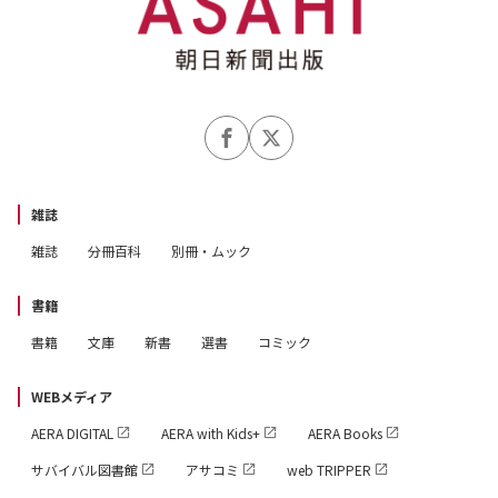
雑誌
雑誌
分冊百科
別冊・ムック
書籍
書籍
文庫
新書
選書
コミック
WEBメディア
AERA DIGITAL
AERA with Kids+
AERA Books
サバイバル図書館
アサコミ
web TRIPPER