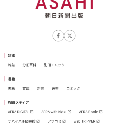
雑誌
雑誌
分冊百科
別冊・ムック
書籍
書籍
文庫
新書
選書
コミック
WEBメディア
AERA DIGITAL
AERA with Kids+
AERA Books
サバイバル図書館
アサコミ
web TRIPPER