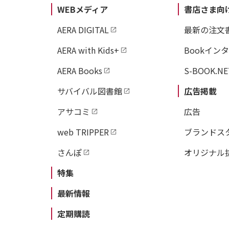
WEBメディア
書店さま向
AERA DIGITAL
最新の注文
AERA with Kids+
Bookイン
AERA Books
S-BOOK.NE
サバイバル図書館
広告掲載
アサコミ
広告
web TRIPPER
ブランドス
さんぽ
オリジナル
特集
最新情報
定期購読