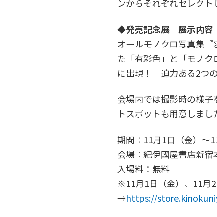
ンからそれぞれセレクト
◆発売記念展 展示内容
オールモノクロ写真集『羽
た「有彩色」と「モノクロ
に出現！ 迫力ある2つ
会場内では撮影時の様子
トスポットも用意しまし
期間：11月1日（金）～1
会場：紀伊國屋書店新宿本店
入場料：無料
※11月1日（金）、11
→
https://store.kinokun