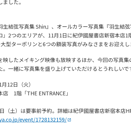
しました。
生結弦写真集 Shin』、オールカラー写真集『羽生結弦
」2つのエリアが、11月1日に紀伊國屋書店新宿本店1階「T
の大型ターポリンと6つの額装写真がみなさまをお迎えし
を映したメイキング映像も放映するほか、今回の写真集
た。一緒に写真集を盛り上げていただけるとうれしいで
1月12日（火）
 1階「THE ENTRANCE」
月2日（土）は要事前予約。詳細は紀伊國屋書店新宿本店
iya.co.jp/event/1728132159/