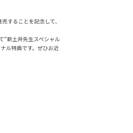
発売することを記念して、
て“新土井先生スペシャル
ジナル特典です。ぜひお近