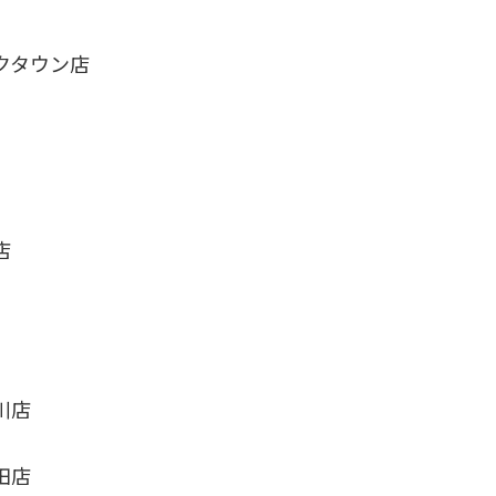
クタウン店
店
川店
田店