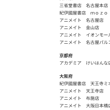
三省堂書店 名古屋本店
紀伊國屋書店 ｍｏｚｏ
アニメイト 名古屋店
アニメイト 金山店
アニメイト イオンモー
アニメイト 名古屋パル
京都府
アカデミア けいはんな
大阪府
紀伊國屋書店 天王寺ミ
アニメイト 天王寺店
アニメイト 布施店
アニメイト 大阪日本橋