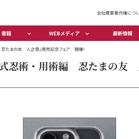
会社概要
著作権につ
書籍
WEBメディア
最新情報
 忍たまの友 人之巻』発売記念フェア 開催！
公式忍術・用術編 忍たまの友