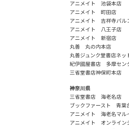
アニメイト 池袋本店
アニメイト 町田店
アニメイト 吉祥寺パル
アニメイト 八王子店
アニメイト 新宿店
丸善 丸の内本店
丸善ジュンク堂書店ネッ
紀伊國屋書店 多摩セン
三省堂書店神保町本店
神奈川県
三省堂書店 海老名店
ブックファースト 青葉
アニメイト 海老名マル
アニメイト オンライン