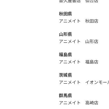
喜久屋書店 仙台店
秋田県
アニメイト 秋田店
山形県
アニメイト 山形店
福島県
アニメイト 福島店
茨城県
アニメイト イオンモー
群馬県
アニメイト 高崎店