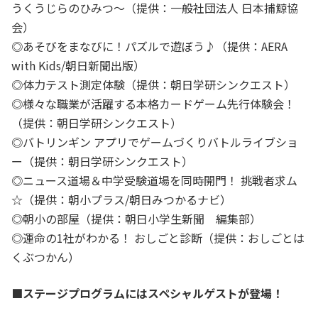
うくうじらのひみつ～（提供：一般社団法人 日本捕鯨協
会）
◎あそびをまなびに！パズルで遊ぼう♪（提供：AERA
with Kids/朝日新聞出版）
◎体力テスト測定体験（提供：朝日学研シンクエスト）
◎様々な職業が活躍する本格カードゲーム先行体験会！
（提供：朝日学研シンクエスト）
◎バトリンギン アプリでゲームづくりバトルライブショ
ー（提供：朝日学研シンクエスト）
◎ニュース道場＆中学受験道場を同時開門！ 挑戦者求ム
☆（提供：朝小プラス/朝日みつかるナビ）
◎朝小の部屋（提供：朝日小学生新聞 編集部）
◎運命の1社がわかる！ おしごと診断（提供：おしごとは
くぶつかん）
■ステージプログラムにはスペシャルゲストが登場！