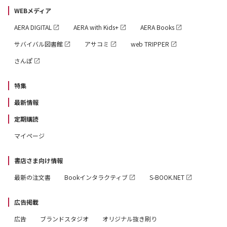
WEBメディア
AERA DIGITAL
AERA with Kids+
AERA Books
サバイバル図書館
アサコミ
web TRIPPER
さんぽ
特集
最新情報
定期購読
マイページ
書店さま向け情報
最新の注文書
Bookインタラクティブ
S-BOOK.NET
広告掲載
広告
ブランドスタジオ
オリジナル抜き刷り