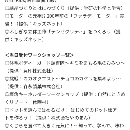
with Kids/朝日新聞出版）
◎結晶づくりとはにわづくり（提供：学研の科学と学習）
◎モーターの元祖!? 200年前の「ファラデーモーター」実
験！（提供：キッズネット）
◎ふしぎな立体工作「テンセグリティ」をつくろう（提
供：キッズネット）
＜当日受付ワークショップ一覧＞
◎体毛ボディーガード調査隊～キミをまもる毛のひみつ～
（提供：貝印株式会社）
◎挑戦！カカオクエスト～チョコのカケラを集めよう～
（提供：森永製菓株式会社）
◎鹿角キーホルダーワークショップ（提供：自然にときめ
くリゾート 休暇村）
◎ドットを選んではめるだけ！ はじめてのドット絵アー
トを作ろう！（提供：株式会社やのまん）
◎くじらを食べて大きく元気に！～知って、学んで、味わ