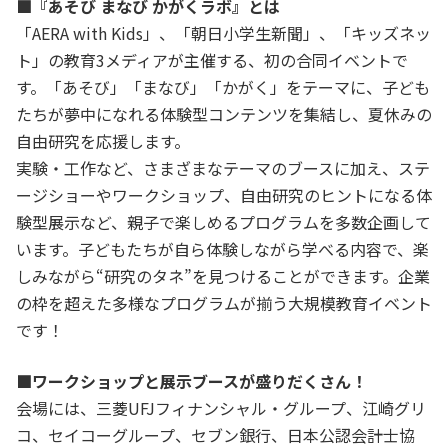
■『あそび まなび かがくラボ』とは
「AERA with Kids」、「朝日小学生新聞」、「キッズネッ
ト」の教育3メディアが主催する、初の合同イベントで
す。「あそび」「まなび」「かがく」をテーマに、子ども
たちが夢中になれる体験型コンテンツを集結し、夏休みの
自由研究を応援します。
実験・工作など、さまざまなテーマのブースに加え、ステ
ージショーやワークショップ、自由研究のヒントになる体
験型展示など、親子で楽しめるプログラムを多数企画して
います。子どもたちが自ら体験しながら学べる内容で、楽
しみながら“研究のタネ”を見つけることができます。企業
の枠を超えた多様なプログラムが揃う大規模教育イベント
です！
■ワークショップと展示ブースが盛りだくさん！
会場には、三菱UFJフィナンシャル・グループ、江崎グリ
コ、セイコーグループ、セブン銀行、日本公認会計士協