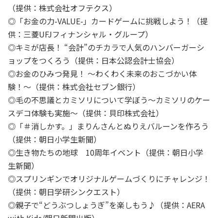
（提供：株式会社オフテクス）
◎「お金の力-VALUE-」カードゲームに挑戦しよう！（提
供：三菱UFJフィナンシャル・グループ）
◎キミが店長！ “会計”のチカラで人気のハンバーガーシ
ョップをつくろう（提供：日本公認会計士協会）
◎お金のひみつ発見！ ～わくわく未来のおこづかい体
験！～（提供：株式会社セブン銀行）
◎毛の不思議とカミソリについて学ぼう～カミソリのケー
スデコ体験も実施～（提供：貝印株式会社）
◎「＃消しかす。」まりんさんとぬりえバルーンを作ろう
（提供：朝日小学生新聞）
◎生き物たちの地球 10周年イベント（提供：朝日小学
生新聞）
◎スプリンギンでオリジナルゲームづくりにチャレンジ！
（提供：朝日学研シンクエスト）
◎親子で“どうぶつしょうぎ”を楽しもう♪（提供：AERA