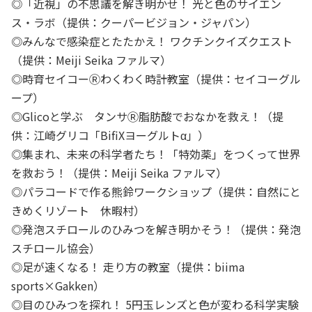
◎「近視」の不思議を解き明かせ！ 光と色のサイエン
ス・ラボ（提供：クーパービジョン・ジャパン）
◎みんなで感染症とたたかえ！ ワクチンクイズクエスト
（提供：Meiji Seika ファルマ）
◎時育セイコーⓇわくわく時計教室（提供：セイコーグル
ープ）
◎Glicoと学ぶ タンサⓇ脂肪酸でおなかを救え！（提
供：江崎グリコ「BifiXヨーグルトα」）
◎集まれ、未来の科学者たち！「特効薬」をつくって世界
を救おう！（提供：Meiji Seika ファルマ）
◎パラコードで作る熊鈴ワークショップ（提供：自然にと
きめくリゾート 休暇村）
◎発泡スチロールのひみつを解き明かそう！（提供：発泡
スチロール協会）
◎足が速くなる！ 走り方の教室（提供：biima
sports×Gakken）
◎目のひみつを探れ！ 5円玉レンズと色が変わる科学実験