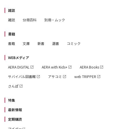
雑誌
雑誌
分冊百科
別冊・ムック
書籍
書籍
文庫
新書
選書
コミック
WEBメディア
AERA DIGITAL
AERA with Kids+
AERA Books
サバイバル図書館
アサコミ
web TRIPPER
さんぽ
特集
最新情報
定期購読
マイページ