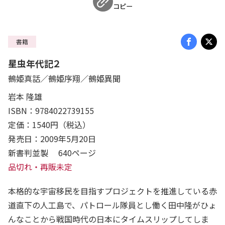
コピー
書籍
星虫年代記２
鵺姫真話／鵺姫序翔／鵺姫異聞
岩本 隆雄
ISBN：9784022739155
定価：1540円（税込）
発売日：2009年5月20日
新書判並製 640ページ
品切れ・再販未定
本格的な宇宙移民を目指すプロジェクトを推進している赤
道直下の人工島で、パトロール隊員とし働く田中隆がひょ
んなことから戦国時代の日本にタイムスリップしてしま