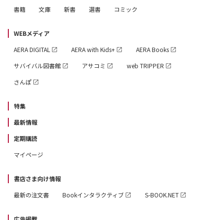
書籍
文庫
新書
選書
コミック
WEBメディア
AERA DIGITAL
AERA with Kids+
AERA Books
サバイバル図書館
アサコミ
web TRIPPER
さんぽ
特集
最新情報
定期購読
マイページ
書店さま向け情報
最新の注文書
Bookインタラクティブ
S-BOOK.NET
広告掲載