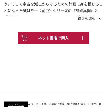
う。そこで宇宙を滅亡から守るための計画に身を投じるこ
とになった彼は――!? 〈星虫〉シリーズの『鵺姫異聞』と
『鵺姫真話』に書き下ろし短編も加えた、『星虫年代記』
第２巻
ネット書店で購入
ＡＢＪマークは、この電子書店・電子書籍配信サービスが、著