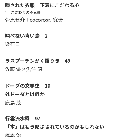
隠された衣服 下着にこだわる心
1 こだわりの不思議
菅原健介＋cocoros研究会
翔べない青い鳥 2
梁石日
ラスプーチンかく語りき 49
佐藤 優×魚住 昭
ドーダの文学史 19
外ドーダとは何か
鹿島 茂
行雲流水録 97
「本」はもう閉ざされているのかもしれない
橋本 治