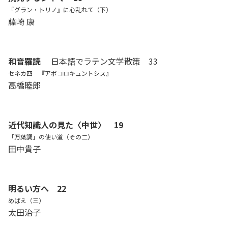
『グラン・トリノ』に心乱れて（下）
藤崎 康
和音羅読
日本語でラテン文学散策 33
セネカ四 『アポコロキュントシス』
高橋睦郎
近代知識人の見た〈中世〉 19
「万葉調」の使い道（その二）
田中貴子
明るい方へ 22
めばえ（三）
太田治子