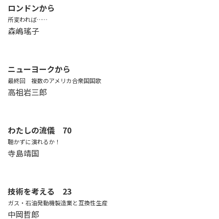
ロンドンから
所変われば……
森嶋瑤子
ニューヨークから
最終回 複数のアメリカ合衆国国歌
高祖岩三郎
わたしの流儀 70
聴かずに演れるか！
寺島靖国
技術を考える 23
ガス・石油発動機製造業と互換性生産
中岡哲郎