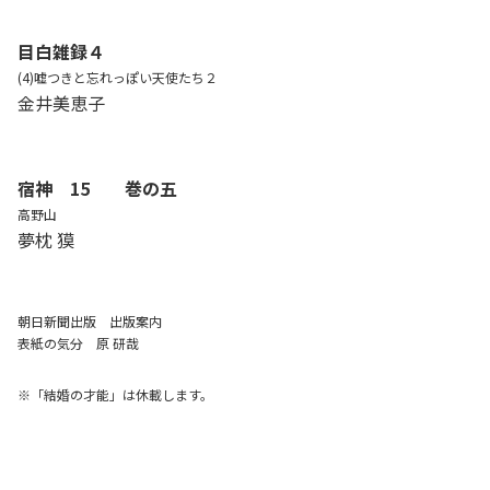
目白雑録４
(4)嘘つきと忘れっぽい天使たち２
金井美恵子
宿神 15 巻の五
高野山
夢枕 獏
朝日新聞出版 出版案内
表紙の気分 原 研哉
※「結婚の才能」は休載します。