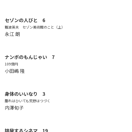
セゾンの人びと 6
難波英夫 セゾン美術館のこと（上）
永江 朗
ナンボのもんじゃい 7
109億円
小田嶋 隆
身体のいいなり 3
腫れはひいても荒野はつづく
内澤旬子
挑発するシネマ 19