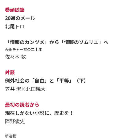
巻頭随筆
20通のメール
北尾トロ
「情報のカンヅメ」から「情報のソムリエ」へ
――カルチャー誌の二十年
佐々木 敦
対談
例外社会の「自由」と「平等」（下）
笠井 潔×北田暁大
最初の読者から
現在しかない小説に、歴史を！
陣野俊史
新連載