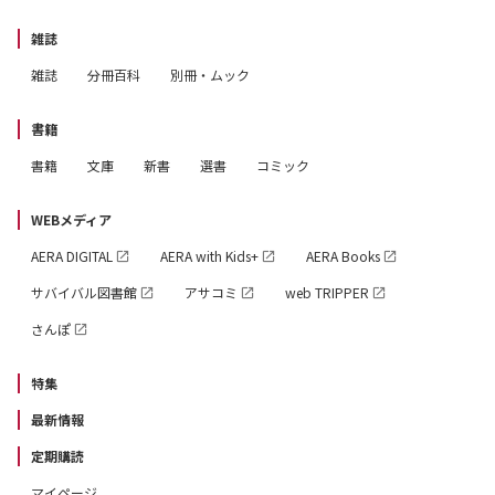
雑誌
雑誌
分冊百科
別冊・ムック
書籍
書籍
文庫
新書
選書
コミック
WEBメディア
AERA DIGITAL
AERA with Kids+
AERA Books
サバイバル図書館
アサコミ
web TRIPPER
さんぽ
特集
最新情報
定期購読
マイページ