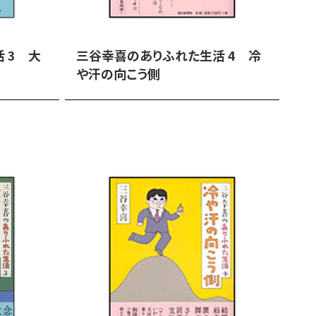
 3 大
三谷幸喜のありふれた生活 4 冷
三
や汗の向こう側
頂