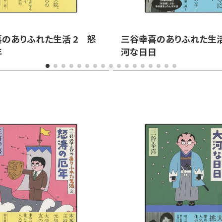
のありふれた生活 2 怒
三谷幸喜のありふれた生活
年
河な日日