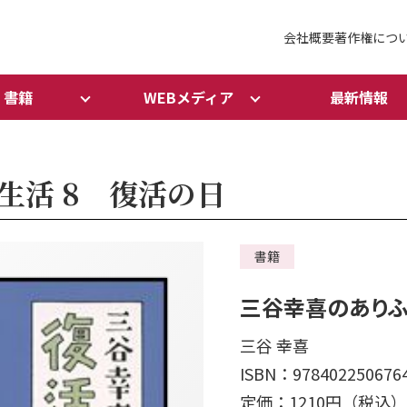
会社概要
著作権につ
書籍
WEBメディア
最新情報
生活 8 復活の日
書籍
三谷幸喜のありふ
三谷 幸喜
ISBN：978402250676
定価：1210円（税込）