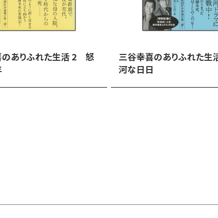
のありふれた生活 2 怒
三谷幸喜のありふれた生活
年
河な日日