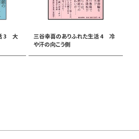
 3 大
三谷幸喜のありふれた生活 4 冷
や汗の向こう側