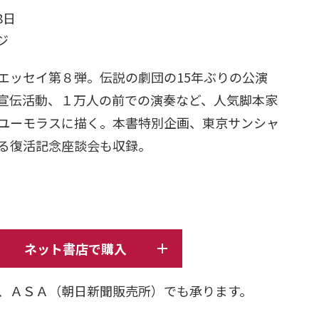
8日
ージ
ッセイ第８弾。伝説の劇団の15年ぶりの公演
宣伝活動、１万人の前での演奏など、人気脚本家
ユーモラスに描く。本書特別企画、東京サンシャ
よる復活記念座談会も収録。
ネット書店で購入
、ＡＳＡ（朝日新聞販売所）でも承ります。