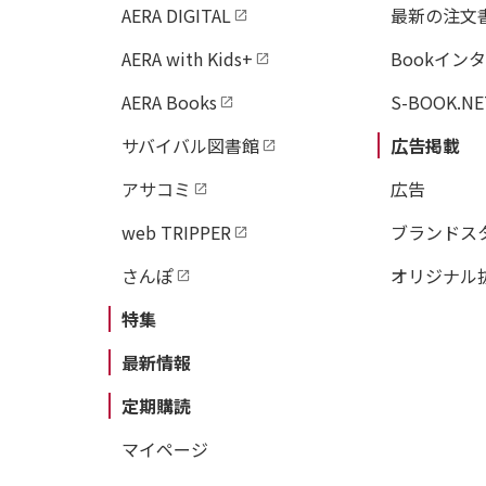
AERA DIGITAL
最新の注文
AERA with Kids+
Bookイン
AERA Books
S-BOOK.NE
サバイバル図書館
広告掲載
アサコミ
広告
web TRIPPER
ブランドス
さんぽ
オリジナル
特集
最新情報
定期購読
マイページ