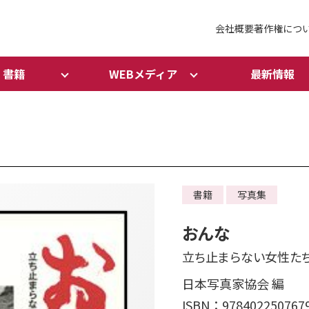
会社概要
著作権につ
書籍
WEBメディア
最新情報
書籍
写真集
おんな
立ち止まらない女性たち●1
日本写真家協会 編
ISBN：978402250767