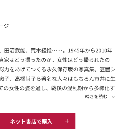
日
ページ
沼武能、荒木経惟……。1945年から2010年
真家はどう撮ったのか。女性はどう撮られたの
総力をあげてつくる永久保存版の写真集。笠置シ
徹子、高橋尚子ら著名な人々はもちろん市井に生
ての女性の姿を通し、戦後の混乱期から多様化す
国を鮮やかに切り取る。瀬戸内寂聴氏による特別
ネット書店で購入