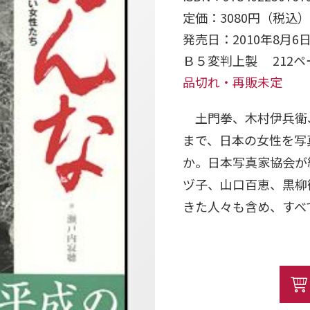
定価：3080円（税込）
発売日：2010年8月6
Ｂ５変判上製 212
品切れ・再販未定
土門拳、木村伊兵衛、田
まで、日本の女性を写
か。日本写真家協会が
ヅ子、山口百恵、黒柳
きた人々も含め、すべ
る現在まで日本という
寄稿も。