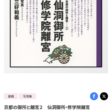
書籍
写真集
京都の御所と離宮２ 仙洞御所・修学院離宮