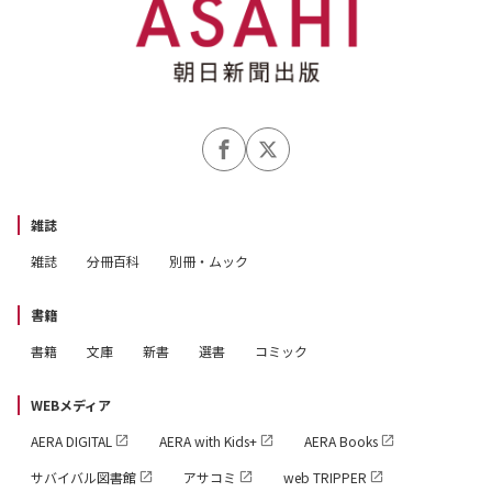
雑誌
雑誌
分冊百科
別冊・ムック
書籍
書籍
文庫
新書
選書
コミック
WEBメディア
AERA DIGITAL
AERA with Kids+
AERA Books
サバイバル図書館
アサコミ
web TRIPPER