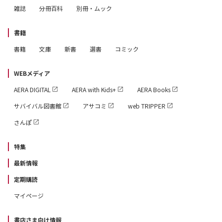
雑誌
分冊百科
別冊・ムック
書籍
書籍
文庫
新書
選書
コミック
WEBメディア
AERA DIGITAL
AERA with Kids+
AERA Books
サバイバル図書館
アサコミ
web TRIPPER
さんぽ
特集
最新情報
定期購読
マイページ
書店さま向け情報