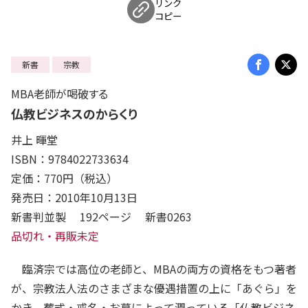
リンク
コピー
新書
宗教
MBA老師が喝破する
仏教ビジネスのからくり
井上 暉堂
ISBN：9784022733634
定価：770円（税込）
発売日：2010年10月13日
新書判並製 192ページ 新書0263
品切れ・再販未定
臨済宗では高位の老師と、MBAの両方の資格をもつ著者
が、宗教法人法のさまざまな優遇措置の上に「あぐら」を
かき、葬式・戒名・お墓によって潤っている「仏教ビジネ