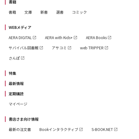
書籍
書籍
文庫
新書
選書
コミック
WEBメディア
AERA DIGITAL
AERA with Kids+
AERA Books
サバイバル図書館
アサコミ
web TRIPPER
さんぽ
特集
最新情報
定期購読
マイページ
書店さま向け情報
最新の注文書
Bookインタラクティブ
S-BOOK.NET