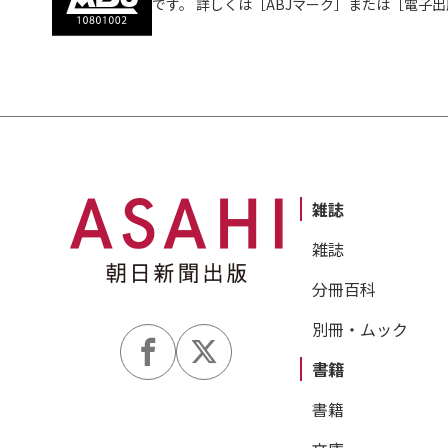
です。 詳しくは［ABJマーク］または［電子
雑誌
雑誌
分冊百科
別冊・ムック
書籍
書籍