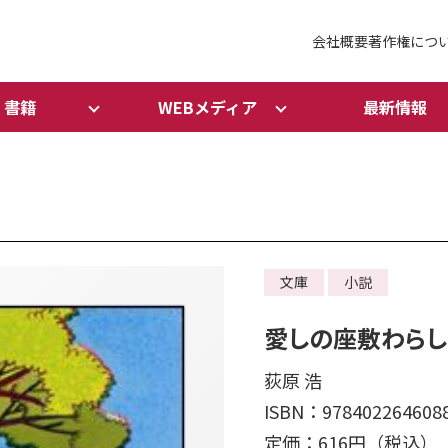
会社概要
著作権につ
書籍
WEBメディア
最新情報
文庫
小説
愛しの座敷わら
荻原 浩
ISBN：978402264608
定価：616円（税込）