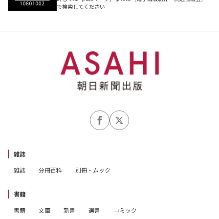
で検索してください
雑誌
雑誌
分冊百科
別冊・ムック
書籍
書籍
文庫
新書
選書
コミック