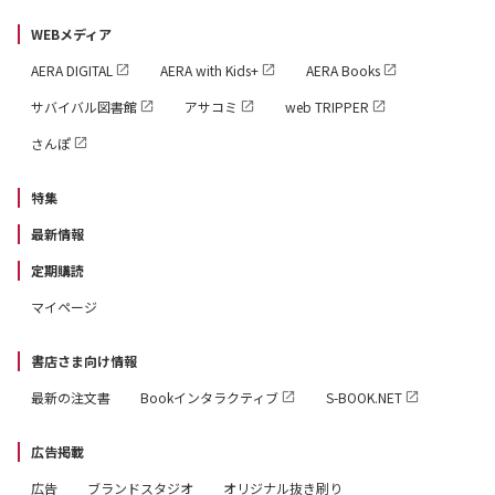
WEBメディア
AERA DIGITAL
AERA with Kids+
AERA Books
サバイバル図書館
アサコミ
web TRIPPER
さんぽ
特集
最新情報
定期購読
マイページ
書店さま向け情報
最新の注文書
Bookインタラクティブ
S-BOOK.NET
広告掲載
広告
ブランドスタジオ
オリジナル抜き刷り