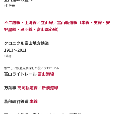
杉?行恭
不二越線・上滝線／立山線／富山軌道線（本線・支線・安
野屋線・呉羽線・富山都心線）
クロニクル富山地方鉄道
1913〜2011
?嶋修一
懐かしい鉄道風景探しの旅／クロニクル
富山ライトレール
富山港線
万葉線
高岡軌道線／新湊港線
黒部峡谷鉄道
本線