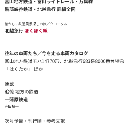
富山地方鉄道・富山ライトレール・万葉線
黒部峡谷鉄道・北越急行 詳細全図
懐かしい鉄道風景探しの旅／クロニクル
北越急行
ほくほく線
往年の車両たち／今を走る車両カタログ
富山地方鉄道モハ14770形、北越急行683系8000番台特急
「はくたか」 ほか
連載
追憶 地方の鉄道
─蒲原鉄道
寺田裕一
次号予告・刊行順・参考文献