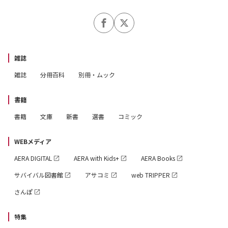
雑誌
雑誌
分冊百科
別冊・ムック
書籍
書籍
文庫
新書
選書
コミック
WEBメディア
AERA DIGITAL
AERA with Kids+
AERA Books
サバイバル図書館
アサコミ
web TRIPPER
さんぽ
特集