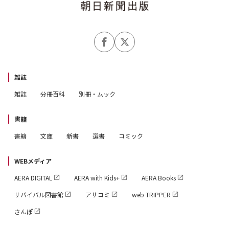
雑誌
雑誌
分冊百科
別冊・ムック
書籍
書籍
文庫
新書
選書
コミック
WEBメディア
AERA DIGITAL
AERA with Kids+
AERA Books
サバイバル図書館
アサコミ
web TRIPPER
さんぽ