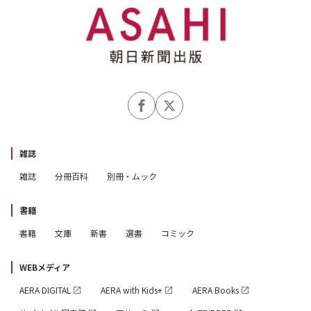
雑誌
雑誌
分冊百科
別冊・ムック
書籍
書籍
文庫
新書
選書
コミック
WEBメディア
AERA DIGITAL
AERA with Kids+
AERA Books