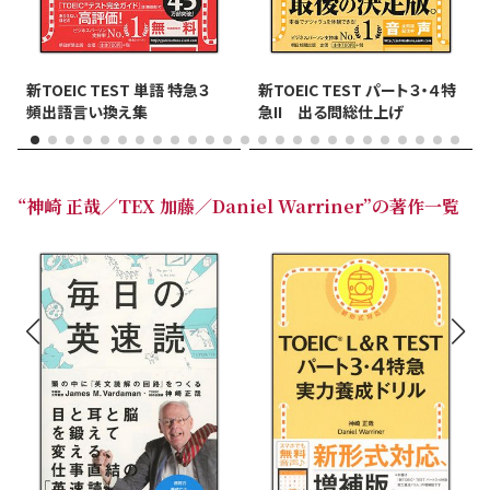
新TOEIC TEST 単語 特急３
新TOEIC TEST パート３・４特
頻出語言い換え集
急II 出る問総仕上げ
“神崎 正哉／TEX 加藤／Daniel Warriner”の著作一覧