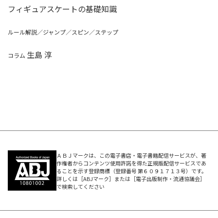
フィギュアスケートの基礎知識
ルール解説／ジャンプ／スピン／ステップ
生島 淳
コラム
ＡＢＪマークは、この電子書店・電子書籍配信サービスが、著
作権者からコンテンツ使用許諾を得た正規版配信サービスであ
ることを示す登録商標（登録番号 第６０９１７１３号）です。
詳しくは［ABJマーク］または［電子出版制作・流通協議会］
で検索してください