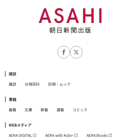
雑誌
雑誌
分冊百科
別冊・ムック
書籍
書籍
文庫
新書
選書
コミック
WEBメディア
AERA DIGITAL
AERA with Kids+
AERA Books