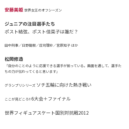
安藤美姫
世界女王のオフシーズン
ジュニアの注目選手たち
ポスト結弦、ポスト佳菜子は誰だ？
田中刑事／日野龍樹／庄司理紗／宮原知子 ほか
松岡修造
「自分のことのように応援できる選手が揃っている。画面を通して、選手た
ちの力が伝わってくると思います」
ソチ五輪に向けた熱き戦い
グランプリシリーズ
6大会＋ファイナル
ここが見どころ!!
世界フィギュアスケート国別対抗戦2012