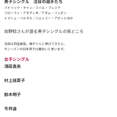
男子シングル 注目の選手たち
パトリック・チャン／ミハル・ブレジナ
フローラン・アモディオ／アダム・リッポン
トマシュ・ベルネル／ジェレミー・アボットほか
佐野稔さんが語る男子シングルの見どころ
注目は羽生結弦。彼がぐんと伸びてきたら、
今シーズンの日本男子は面白いと思います。
女子シングル
浅田真央
村上佳菜子
鈴木明子
今井遥