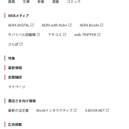
書籍
文庫
新書
選書
コミック
WEBメディア
AERA DIGITAL
AERA with Kids+
AERA Books
サバイバル図書館
アサコミ
web TRIPPER
さんぽ
特集
最新情報
定期購読
マイページ
書店さま向け情報
最新の注文書
Bookインタラクティブ
S-BOOK.NET
広告掲載