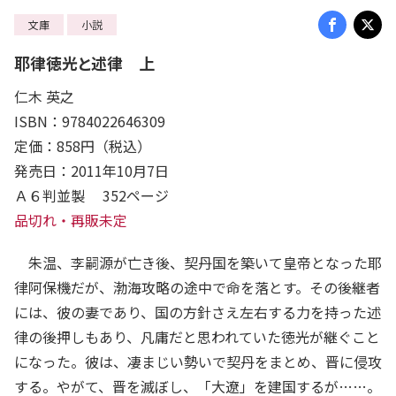
文庫
小説
耶律徳光と述律 上
仁木 英之
ISBN：9784022646309
定価：858円（税込）
発売日：2011年10月7日
Ａ６判並製 352ページ
品切れ・再販未定
朱温、李嗣源が亡き後、契丹国を築いて皇帝となった耶
律阿保機だが、渤海攻略の途中で命を落とす。その後継者
には、彼の妻であり、国の方針さえ左右する力を持った述
律の後押しもあり、凡庸だと思われていた徳光が継ぐこと
になった。彼は、凄まじい勢いで契丹をまとめ、晋に侵攻
する。やがて、晋を滅ぼし、「大遼」を建国するが……。