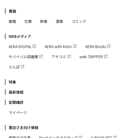
書籍
書籍
文庫
新書
選書
コミック
WEBメディア
AERA DIGITAL
AERA with Kids+
AERA Books
サバイバル図書館
アサコミ
web TRIPPER
さんぽ
特集
最新情報
定期購読
マイページ
書店さま向け情報
最新の注文書
Bookインタラクティブ
S-BOOK.NET