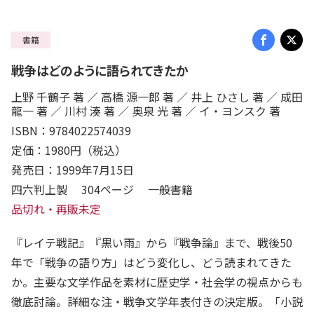
書籍
戦争はどのように語られてきたか
上野 千鶴子 著 ／ 高橋 源一郎 著 ／ 井上 ひさし 著 ／ 成田
龍一 著 ／ 川村 湊 著 ／ 奥泉 光 著 ／ イ・ヨンスク 著
ISBN：9784022574039
定価：1980円（税込）
発売日：1999年7月15日
四六判上製 304ページ 一般書籍
品切れ・再販未定
『レイテ戦記』『黒い雨』から『戦争論』まで、戦後50
年で「戦争の語り方」はどう変化し、どう読まれてきた
か。主要な文学作品を素材に歴史学・社会学の視点からも
徹底討論。詳細な注・戦争文学年表付きの決定版。「小説