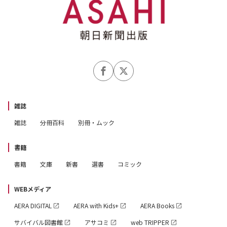
雑誌
雑誌
分冊百科
別冊・ムック
書籍
書籍
文庫
新書
選書
コミック
WEBメディア
AERA DIGITAL
AERA with Kids+
AERA Books
サバイバル図書館
アサコミ
web TRIPPER