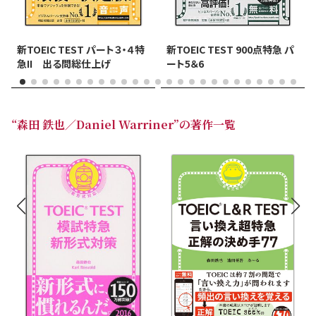
新TOEIC TEST パート３・４特
新TOEIC TEST 900点特急 パ
急II 出る問総仕上げ
ート5＆6
“森田 鉄也／Daniel Warriner”の著作一覧