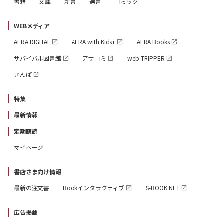
書籍
文庫
新書
選書
コミック
WEBメディア
AERA DIGITAL
AERA with Kids+
AERA Books
サバイバル図書館
アサコミ
web TRIPPER
さんぽ
特集
最新情報
定期購読
マイページ
書店さま向け情報
最新の注文書
Bookインタラクティブ
S-BOOK.NET
広告掲載