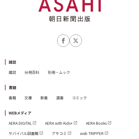
雑誌
雑誌
分冊百科
別冊・ムック
書籍
書籍
文庫
新書
選書
コミック
WEBメディア
AERA DIGITAL
AERA with Kids+
AERA Books
サバイバル図書館
アサコミ
web TRIPPER