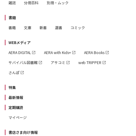
雑誌
分冊百科
別冊・ムック
書籍
書籍
文庫
新書
選書
コミック
WEBメディア
AERA DIGITAL
AERA with Kids+
AERA Books
サバイバル図書館
アサコミ
web TRIPPER
さんぽ
特集
最新情報
定期購読
マイページ
書店さま向け情報