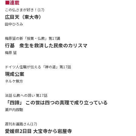
■連載
この仏さまが好き！(17)
広目天（東大寺）
田中ひろみ
梅原猛の新「授業・仏教」第17講
行基 衆生を救済した民衆のカリスマ
梅原 猛
ドイツ人住職が伝える「禅の道」第17話
現成公案
ネルケ無方
法話 仏教への誘い 第17話
「四諦」 この世は四つの真理で成り立っている
瀬戸内寂聴
週刊お遍路さん(17)
愛媛県2日目 大宝寺から岩屋寺