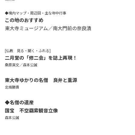
◆境内マップ・周辺図・主な年中行事
この地のおすすめ
東大寺ミュージアム／南大門前の奈良漬
[仏教 見る・聞く・ふれる]
二月堂の「修二会」を誌上再現！
桑原英文／森本公誠
東大寺ゆかりの名僧 良弁と重源
北條勝貴
◆名僧の遺産
国宝 不空羂索観音立像
森本公誠