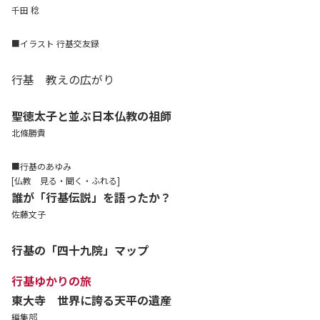
千田 稔
■イラスト 行基交友録
行基 教えの広がり
聖徳太子と並ぶ日本仏教の祖師
北條勝貴
■行基のあゆみ
[仏教 見る・聞く・ふれる]
誰が「行基伝説」を語ったか？
佐藤文子
行基の「四十九院」マップ
行基ゆかりの旅
東大寺 世界に誇る天平の遺産
編集部