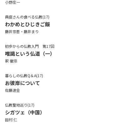
小野庄一
典座さんの食べる仏教(17)
わかめとひじきご飯
藤井宗哲・藤井まり
初歩からの仏教入門 第17回
唯識という仏道（一）
釈 徹宗
暮らしの仏教Q＆A(17)
お彼岸について
佐藤達全
仏教聖地巡り(17)
シガツェ（中国）
田村 仁