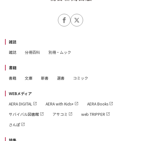
雑誌
雑誌
分冊百科
別冊・ムック
書籍
書籍
文庫
新書
選書
コミック
WEBメディア
AERA DIGITAL
AERA with Kids+
AERA Books
サバイバル図書館
アサコミ
web TRIPPER
さんぽ
特集