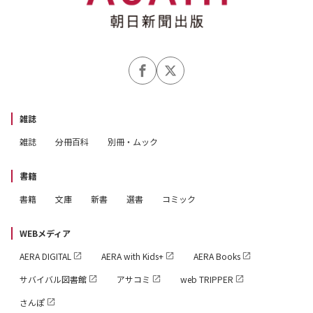
雑誌
雑誌
分冊百科
別冊・ムック
書籍
書籍
文庫
新書
選書
コミック
WEBメディア
AERA DIGITAL
AERA with Kids+
AERA Books
サバイバル図書館
アサコミ
web TRIPPER
さんぽ