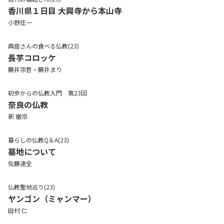
香川県１日目 大興寺から本山寺
小野庄一
典座さんの食べる仏教(23)
長芋コロッケ
藤井宗哲・藤井まり
初歩からの仏教入門 第23回
奈良の仏教
釈 徹宗
暮らしの仏教Q＆A(23)
墓地について
佐藤達全
仏教聖地巡り(23)
ヤンゴン（ミャンマー）
田村 仁