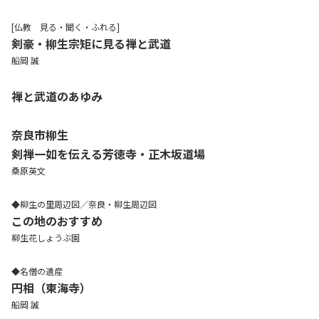
[仏教 見る・聞く・ふれる]
剣豪・柳生宗矩に見る禅と武道
船岡 誠
禅と武道のあゆみ
奈良市柳生
剣禅一如を伝える芳徳寺・正木坂道場
桑原英文
◆柳生の里周辺図／奈良・柳生周辺図
この地のおすすめ
柳生花しょうぶ園
◆名僧の遺産
円相（東海寺）
船岡 誠