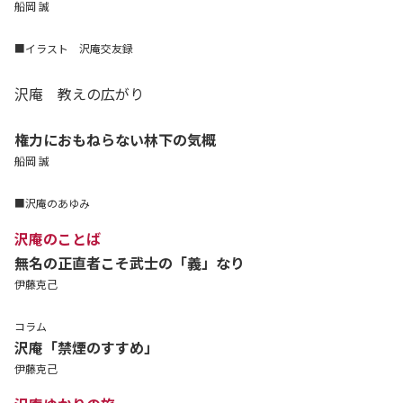
船岡 誠
■イラスト 沢庵交友録
沢庵 教えの広がり
権力におもねらない林下の気概
船岡 誠
■沢庵のあゆみ
沢庵のことば
無名の正直者こそ武士の「義」なり
伊藤克己
コラム
沢庵「禁煙のすすめ」
伊藤克己