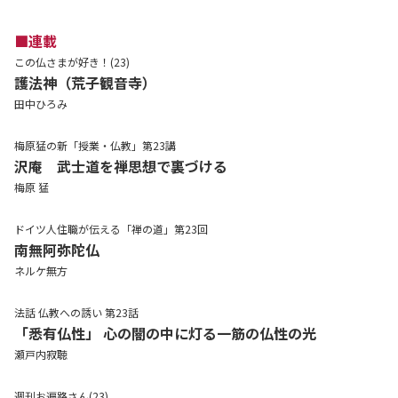
■連載
この仏さまが好き！(23)
護法神（荒子観音寺）
田中ひろみ
梅原猛の新「授業・仏教」第23講
沢庵 武士道を禅思想で裏づける
梅原 猛
ドイツ人住職が伝える「禅の道」第23回
南無阿弥陀仏
ネルケ無方
法話 仏教への誘い 第23話
「悉有仏性」 心の闇の中に灯る一筋の仏性の光
瀬戸内寂聴
週刊お遍路さん(23)