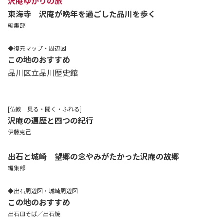
沢庵ゆかりの旅
東海寺 沢庵が晩年を過ごした品川を歩く
編集部
◆復元マップ・周辺図
この地のおすすめ
品川区立品川歴史館
[仏教 見る・聞く・ふれる]
沢庵の遍歴と四つの紀行
伊藤克己
出石と城崎 望郷の念やみがたかった沢庵の故郷
編集部
◆出石周辺図・城崎周辺図
この地のおすすめ
出石皿そば／出石焼