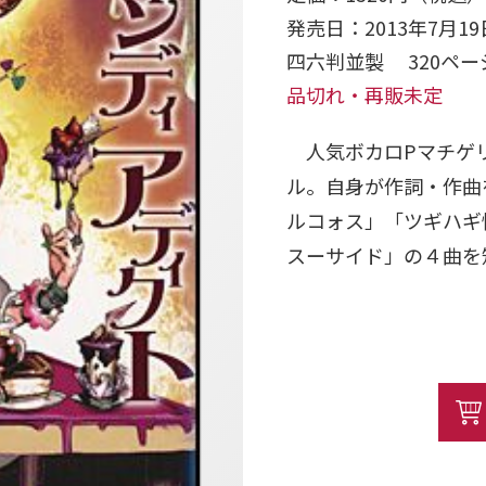
発売日：2013年7月19
四六判並製 320ペ
品切れ・再販未定
人気ボカロPマチゲリ
ル。自身が作詞・作曲
ルコォス」「ツギハギ
スーサイド」の４曲を