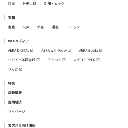
雑誌
分冊百科
別冊・ムック
書籍
書籍
文庫
新書
選書
コミック
WEBメディア
AERA DIGITAL
AERA with Kids+
AERA Books
サバイバル図書館
アサコミ
web TRIPPER
さんぽ
特集
最新情報
定期購読
マイページ
書店さま向け情報