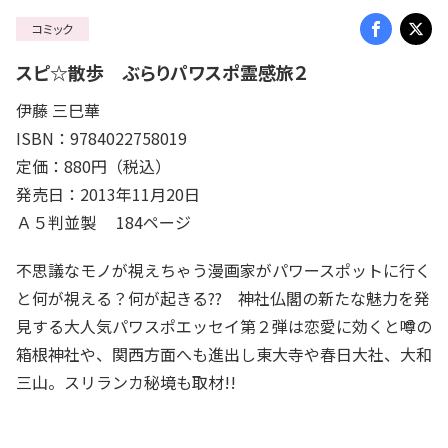
コミック
スピ☆散歩 ぶらりパワスポ霊感旅２
伊藤 三巳華
ISBN：9784022758019
定価：880円（税込）
発売日：2013年11月20日
Ａ５判並製 184ページ
不思議なモノが視えちゃう漫画家がパワースポットに行く
と何が視える？何が起きる?? 神社仏閣の新たな魅力を発
見する大人気パワスポエッセイ第２弾は恋愛に効くと噂の
箱根神社や、関西方面へも進出し東大寺や春日大社、大和
三山。スリランカ秘境も取材!!