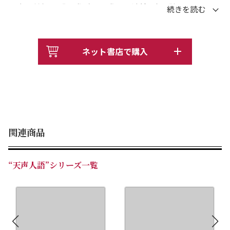
小泉元首相の「原発ゼロ」発言に波紋、）「解雇特区」に
反論続出、17歳体操白井選手のひねり技に「シライ」命
名、台風26号の直撃した伊豆大島で記録的な大雨・死者
10人超、「アンパンマン」やなせたかしさん逝く、創設9
ネット書店で購入
年で東北楽天日本一、有名百貨店・ホテルで相次ぐ食品偽
装表示、「打撃の神様」川上哲治さん死去、特定秘密保護
法案への疑義、初冬の天空にアイソン彗星、台風30号で
フィリピン壊滅的被害、駐日米大使にケネディ大統領長
女……。簡略年表と人名索引付き。
関連商品
“天声人語”シリーズ一覧