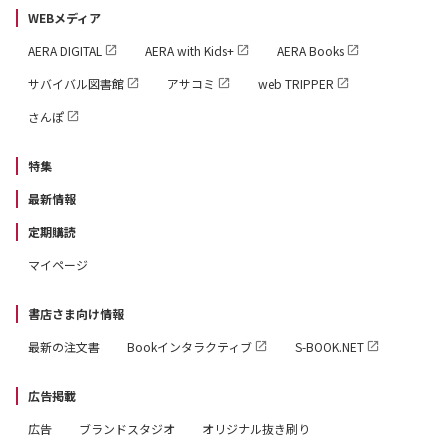
WEBメディア
AERA DIGITAL
AERA with Kids+
AERA Books
サバイバル図書館
アサコミ
web TRIPPER
さんぽ
特集
最新情報
定期購読
マイページ
書店さま向け情報
最新の注文書
Bookインタラクティブ
S-BOOK.NET
広告掲載
広告
ブランドスタジオ
オリジナル抜き刷り