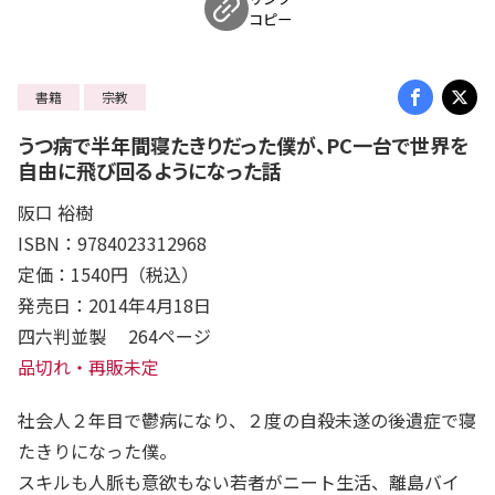
コピー
書籍
宗教
うつ病で半年間寝たきりだった僕が、PC一台で世界を
自由に飛び回るようになった話
阪口 裕樹
ISBN：9784023312968
定価：1540円（税込）
発売日：2014年4月18日
四六判並製 264ページ
品切れ・再販未定
社会人２年目で鬱病になり、２度の自殺未遂の後遺症で寝
たきりになった僕。
スキルも人脈も意欲もない若者がニート生活、離島バイ