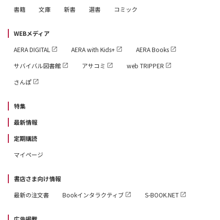
書籍
文庫
新書
選書
コミック
WEBメディア
AERA DIGITAL
AERA with Kids+
AERA Books
サバイバル図書館
アサコミ
web TRIPPER
さんぽ
特集
最新情報
定期購読
マイページ
書店さま向け情報
最新の注文書
Bookインタラクティブ
S-BOOK.NET
広告掲載